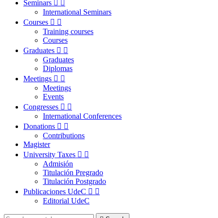
Seminars


International Seminars
Courses


Training courses
Courses
Graduates


Graduates
Diplomas
Meetings


Meetings
Events
Congresses


International Conferences
Donations


Contributions
Magister
University Taxes


Admisión
Titulación Pregrado
Titulación Postgrado
Publicaciones UdeC


Editorial UdeC