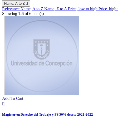
Name, A to Z

Relevance
Name, A to Z
Name, Z to A
Price, low to high
Price, high
Showing 1-6 of 6 item(s)
Add To Cart

Magíster en Derecho del Trabajo y PS 50% descto 2021-2022