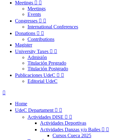
Meetings


Meetings
Events
Congresses


International Conferences
Donations


Contributions
Magister
University Taxes


Admisión
Titulación Pregrado
Titulación Postgrado
Publicaciones UdeC


Editorial UdeC

Home
UdeC Departament


Actividades DISE


Actividades Deportivas
Actividades Danzas y/o Bailes


Cursos Cueca 2025