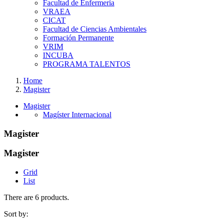
Facultad de Enfermería
VRAEA
CICAT
Facultad de Ciencias Ambientales
Formación Permanente
VRIM
INCUBA
PROGRAMA TALENTOS
Home
Magister
Magister
Magíster Internacional
Magister
Magister
Grid
List
There are 6 products.
Sort by: