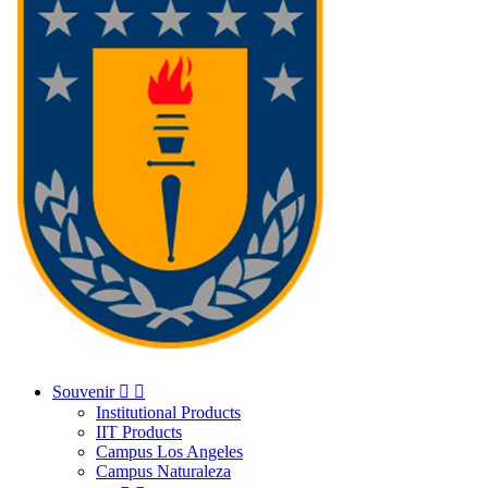
Souvenir


Institutional Products
IIT Products
Campus Los Angeles
Campus Naturaleza