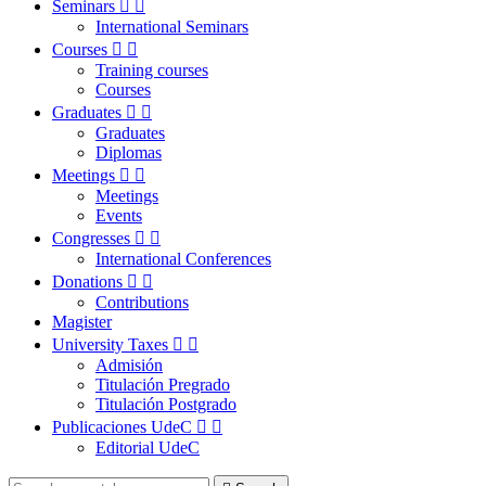
Seminars


International Seminars
Courses


Training courses
Courses
Graduates


Graduates
Diplomas
Meetings


Meetings
Events
Congresses


International Conferences
Donations


Contributions
Magister
University Taxes


Admisión
Titulación Pregrado
Titulación Postgrado
Publicaciones UdeC


Editorial UdeC