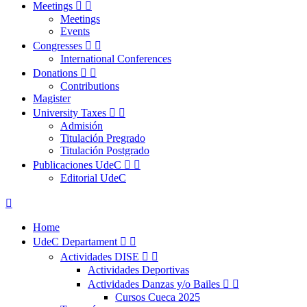
Meetings


Meetings
Events
Congresses


International Conferences
Donations


Contributions
Magister
University Taxes


Admisión
Titulación Pregrado
Titulación Postgrado
Publicaciones UdeC


Editorial UdeC

Home
UdeC Departament


Actividades DISE


Actividades Deportivas
Actividades Danzas y/o Bailes


Cursos Cueca 2025