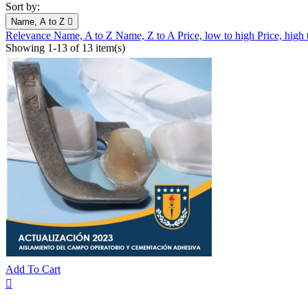
Sort by:
Name, A to Z

Relevance
Name, A to Z
Name, Z to A
Price, low to high
Price, high
Showing 1-13 of 13 item(s)
Add To Cart
