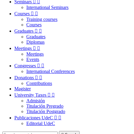
Seminars


International Seminars
Courses


Training courses
Courses
Graduates


Graduates
Diplomas
Meetings


Meetings
Events
Congresses


International Conferences
Donations


Contributions
Magister
University Taxes


Admisión
Titulación Pregrado
Titulación Postgrado
Publicaciones UdeC


Editorial UdeC