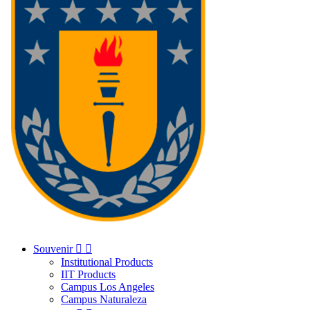
Souvenir


Institutional Products
IIT Products
Campus Los Angeles
Campus Naturaleza