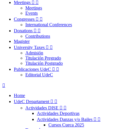
Meetings


Meetings
Events
Congresses


International Conferences
Donations


Contributions
Magister
University Taxes


Admisión
Titulación Pregrado
Titulación Postgrado
Publicaciones UdeC


Editorial UdeC

Home
UdeC Departament


Actividades DISE


Actividades Deportivas
Actividades Danzas y/o Bailes


Cursos Cueca 2025