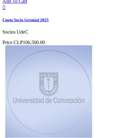
Add To Cart

Cuota Socio Gremial 2025
Socios UdeC
Price
CLP106,500.00