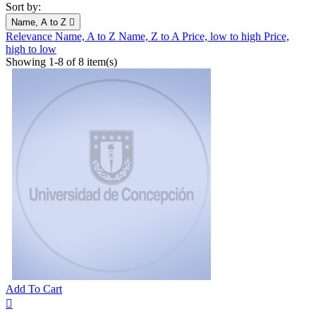
Sort by:
Name, A to Z

Relevance
Name, A to Z
Name, Z to A
Price, low to high
Price,
high to low
Showing 1-8 of 8 item(s)
Add To Cart
