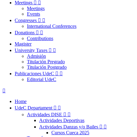
Meetings


Meetings
Events
Congresses


International Conferences
Donations


Contributions
Magister
University Taxes


Admisión
Titulación Pregrado
Titulación Postgrado
Publicaciones UdeC


Editorial UdeC

Home
UdeC Departament


Actividades DISE


Actividades Deportivas
Actividades Danzas y/o Bailes


Cursos Cueca 2025