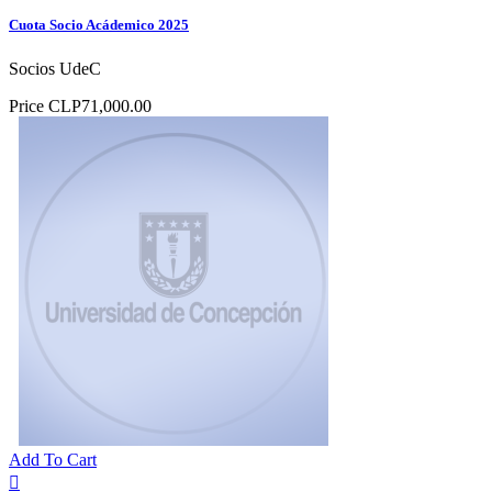
Cuota Socio Acádemico 2025
Socios UdeC
Price
CLP71,000.00
Add To Cart
