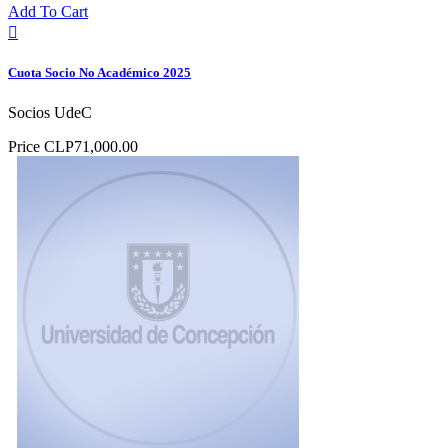
Add To Cart

Cuota Socio No Académico 2025
Socios UdeC
Price
CLP71,000.00