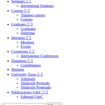
Seminars


International Seminars
Courses


Training courses
Courses
Graduates


Graduates
Diplomas
Meetings


Meetings
Events
Congresses


International Conferences
Donations


Contributions
Magister
University Taxes


Admisión
Titulación Pregrado
Titulación Postgrado
Publicaciones UdeC


Editorial UdeC