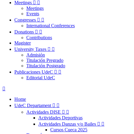
Meetings


Meetings
Events
Congresses


International Conferences
Donations


Contributions
Magister
University Taxes


Admisión
Titulación Pregrado
Titulación Postgrado
Publicaciones UdeC


Editorial UdeC

Home
UdeC Departament


Actividades DISE


Actividades Deportivas
Actividades Danzas y/o Bailes


Cursos Cueca 2025