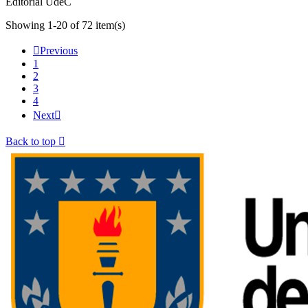
Editorial UdeC
Showing 1-20 of 72 item(s)

Previous
1
2
3
4
Next

Back to top
