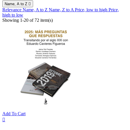
Name, A to Z

Relevance
Name, A to Z
Name, Z to A
Price, low to high
Price,
high to low
Showing 1-20 of 72 item(s)
Add To Cart
