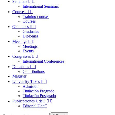
Seminars


International Seminars
Courses


Training courses
Courses
Graduates


Graduates
Diplomas
Meetings


Meetings
Events
Congresses


International Conferences
Donations


Contributions
Magister
University Taxes


Admisión
Titulación Pregrado
Titulación Postgrado
Publicaciones UdeC


Editorial UdeC