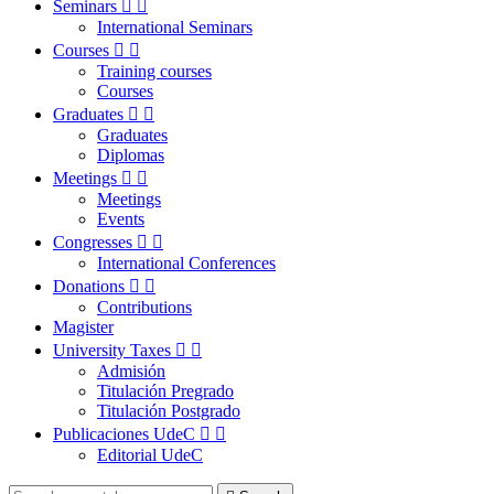
Seminars


International Seminars
Courses


Training courses
Courses
Graduates


Graduates
Diplomas
Meetings


Meetings
Events
Congresses


International Conferences
Donations


Contributions
Magister
University Taxes


Admisión
Titulación Pregrado
Titulación Postgrado
Publicaciones UdeC


Editorial UdeC