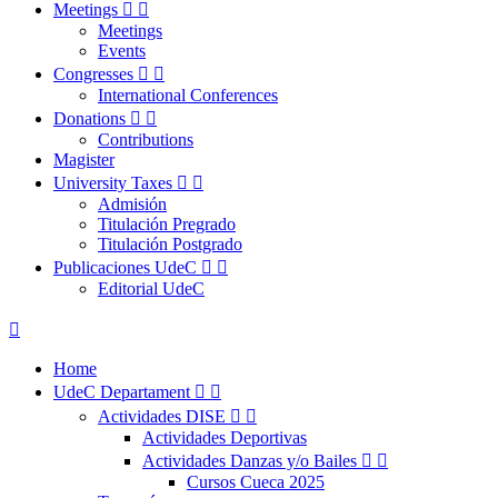
Meetings


Meetings
Events
Congresses


International Conferences
Donations


Contributions
Magister
University Taxes


Admisión
Titulación Pregrado
Titulación Postgrado
Publicaciones UdeC


Editorial UdeC

Home
UdeC Departament


Actividades DISE


Actividades Deportivas
Actividades Danzas y/o Bailes


Cursos Cueca 2025