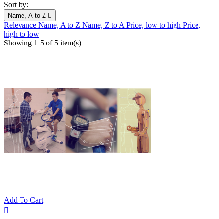
Sort by:
Name, A to Z

Relevance
Name, A to Z
Name, Z to A
Price, low to high
Price,
high to low
Showing 1-5 of 5 item(s)
Add To Cart
