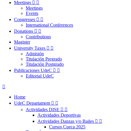
Meetings


Meetings
Events
Congresses


International Conferences
Donations


Contributions
Magister
University Taxes


Admisión
Titulación Pregrado
Titulación Postgrado
Publicaciones UdeC


Editorial UdeC

Home
UdeC Departament


Actividades DISE


Actividades Deportivas
Actividades Danzas y/o Bailes


Cursos Cueca 2025