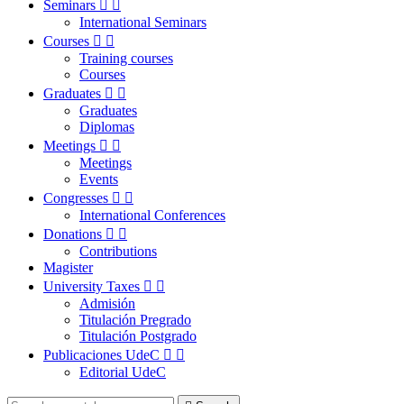
Seminars


International Seminars
Courses


Training courses
Courses
Graduates


Graduates
Diplomas
Meetings


Meetings
Events
Congresses


International Conferences
Donations


Contributions
Magister
University Taxes


Admisión
Titulación Pregrado
Titulación Postgrado
Publicaciones UdeC


Editorial UdeC