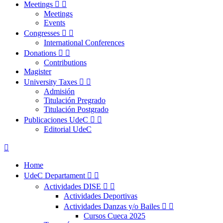
Meetings


Meetings
Events
Congresses


International Conferences
Donations


Contributions
Magister
University Taxes


Admisión
Titulación Pregrado
Titulación Postgrado
Publicaciones UdeC


Editorial UdeC

Home
UdeC Departament


Actividades DISE


Actividades Deportivas
Actividades Danzas y/o Bailes


Cursos Cueca 2025