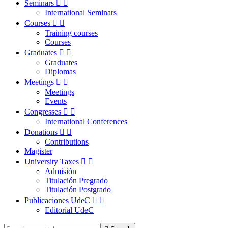
Seminars


International Seminars
Courses


Training courses
Courses
Graduates


Graduates
Diplomas
Meetings


Meetings
Events
Congresses


International Conferences
Donations


Contributions
Magister
University Taxes


Admisión
Titulación Pregrado
Titulación Postgrado
Publicaciones UdeC


Editorial UdeC