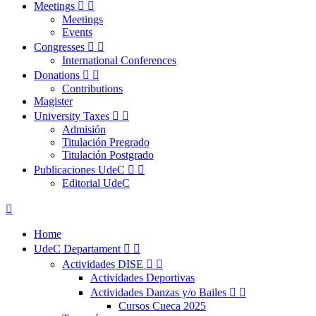
Meetings


Meetings
Events
Congresses


International Conferences
Donations


Contributions
Magister
University Taxes


Admisión
Titulación Pregrado
Titulación Postgrado
Publicaciones UdeC


Editorial UdeC

Home
UdeC Departament


Actividades DISE


Actividades Deportivas
Actividades Danzas y/o Bailes


Cursos Cueca 2025