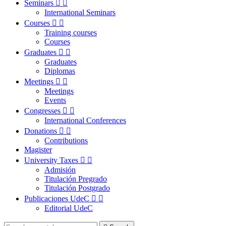
Seminars


International Seminars
Courses


Training courses
Courses
Graduates


Graduates
Diplomas
Meetings


Meetings
Events
Congresses


International Conferences
Donations


Contributions
Magister
University Taxes


Admisión
Titulación Pregrado
Titulación Postgrado
Publicaciones UdeC


Editorial UdeC