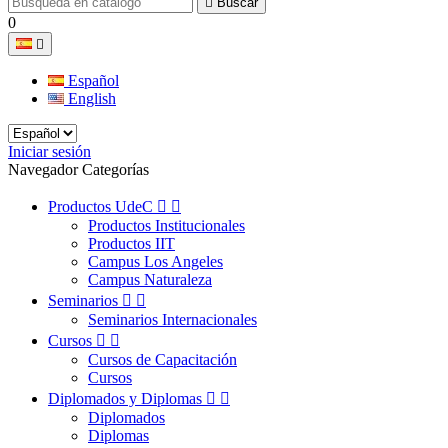

Buscar
0

Español
English
Iniciar sesión
Navegador Categorías
Productos UdeC


Productos Institucionales
Productos IIT
Campus Los Angeles
Campus Naturaleza
Seminarios


Seminarios Internacionales
Cursos


Cursos de Capacitación
Cursos
Diplomados y Diplomas


Diplomados
Diplomas