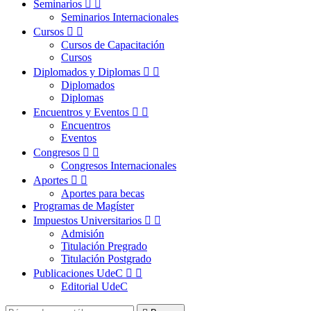
Seminarios


Seminarios Internacionales
Cursos


Cursos de Capacitación
Cursos
Diplomados y Diplomas


Diplomados
Diplomas
Encuentros y Eventos


Encuentros
Eventos
Congresos


Congresos Internacionales
Aportes


Aportes para becas
Programas de Magíster
Impuestos Universitarios


Admisión
Titulación Pregrado
Titulación Postgrado
Publicaciones UdeC


Editorial UdeC