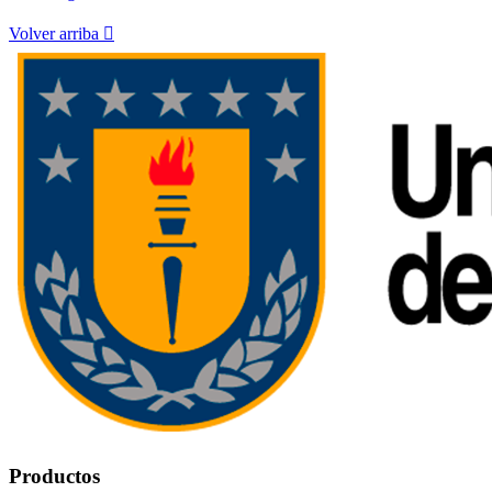
Volver arriba

Productos