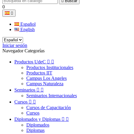

Buscar
0

Español
English
Iniciar sesión
Navegador Categorías
Productos UdeC


Productos Institucionales
Productos IIT
Campus Los Angeles
Campus Naturaleza
Seminarios


Seminarios Internacionales
Cursos


Cursos de Capacitación
Cursos
Diplomados y Diplomas


Diplomados
Diplomas