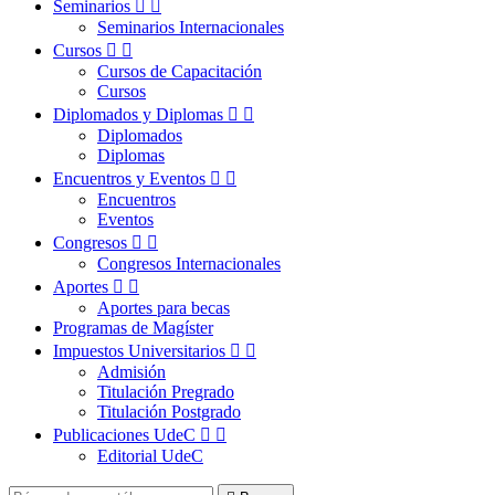
Seminarios


Seminarios Internacionales
Cursos


Cursos de Capacitación
Cursos
Diplomados y Diplomas


Diplomados
Diplomas
Encuentros y Eventos


Encuentros
Eventos
Congresos


Congresos Internacionales
Aportes


Aportes para becas
Programas de Magíster
Impuestos Universitarios


Admisión
Titulación Pregrado
Titulación Postgrado
Publicaciones UdeC


Editorial UdeC