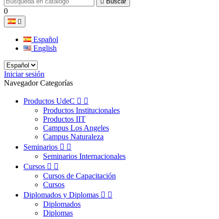

Buscar
0

Español
English
Iniciar sesión
Navegador Categorías
Productos UdeC


Productos Institucionales
Productos IIT
Campus Los Angeles
Campus Naturaleza
Seminarios


Seminarios Internacionales
Cursos


Cursos de Capacitación
Cursos
Diplomados y Diplomas


Diplomados
Diplomas