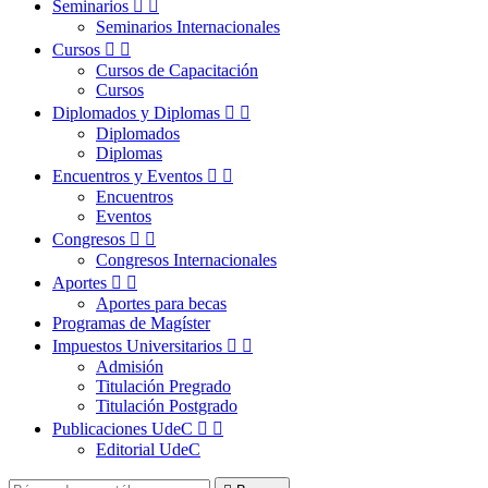
Seminarios


Seminarios Internacionales
Cursos


Cursos de Capacitación
Cursos
Diplomados y Diplomas


Diplomados
Diplomas
Encuentros y Eventos


Encuentros
Eventos
Congresos


Congresos Internacionales
Aportes


Aportes para becas
Programas de Magíster
Impuestos Universitarios


Admisión
Titulación Pregrado
Titulación Postgrado
Publicaciones UdeC


Editorial UdeC