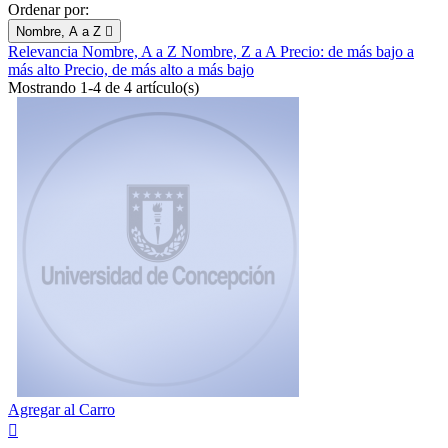
Ordenar por:
Nombre, A a Z

Relevancia
Nombre, A a Z
Nombre, Z a A
Precio: de más bajo a
más alto
Precio, de más alto a más bajo
Mostrando 1-4 de 4 artículo(s)
Agregar al Carro
