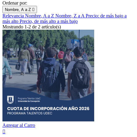
Ordenar por:
Nombre, A a Z

Relevancia
Nombre, A a Z
Nombre, Z a A
Precio: de más bajo a
más alto
Precio, de más alto a más bajo
Mostrando 1-2 de 2 artículo(s)
Agregar al Carro
