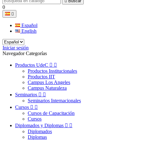

Buscar
0

Español
English
Iniciar sesión
Navegador Categorías
Productos UdeC


Productos Institucionales
Productos IIT
Campus Los Angeles
Campus Naturaleza
Seminarios


Seminarios Internacionales
Cursos


Cursos de Capacitación
Cursos
Diplomados y Diplomas


Diplomados
Diplomas