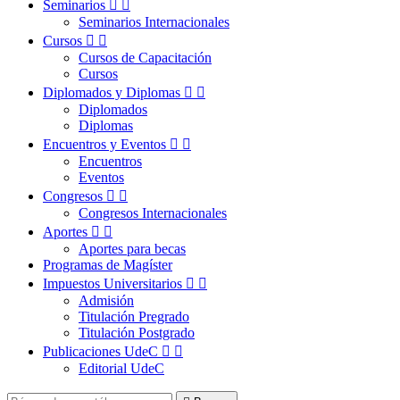
Seminarios


Seminarios Internacionales
Cursos


Cursos de Capacitación
Cursos
Diplomados y Diplomas


Diplomados
Diplomas
Encuentros y Eventos


Encuentros
Eventos
Congresos


Congresos Internacionales
Aportes


Aportes para becas
Programas de Magíster
Impuestos Universitarios


Admisión
Titulación Pregrado
Titulación Postgrado
Publicaciones UdeC


Editorial UdeC