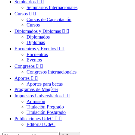
Seminarios


Seminarios Internacionales
Cursos


Cursos de Capacitación
Cursos
Diplomados y Diplomas


Diplomados
Diplomas
Encuentros y Eventos


Encuentros
Eventos
Congresos


Congresos Internacionales
Aportes


Aportes para becas
Programas de Magíster
Impuestos Universitarios


Admisión
Titulación Pregrado
Titulación Postgrado
Publicaciones UdeC


Editorial UdeC