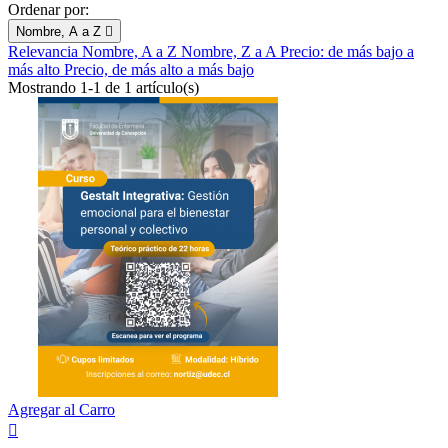
Ordenar por:
Nombre, A a Z

Relevancia
Nombre, A a Z
Nombre, Z a A
Precio: de más bajo a
más alto
Precio, de más alto a más bajo
Mostrando 1-1 de 1 artículo(s)
Agregar al Carro
