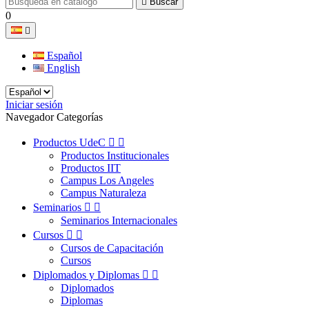

Buscar
0

Español
English
Iniciar sesión
Navegador Categorías
Productos UdeC


Productos Institucionales
Productos IIT
Campus Los Angeles
Campus Naturaleza
Seminarios


Seminarios Internacionales
Cursos


Cursos de Capacitación
Cursos
Diplomados y Diplomas


Diplomados
Diplomas