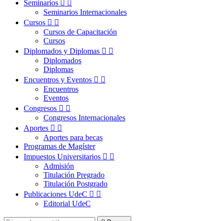
Seminarios


Seminarios Internacionales
Cursos


Cursos de Capacitación
Cursos
Diplomados y Diplomas


Diplomados
Diplomas
Encuentros y Eventos


Encuentros
Eventos
Congresos


Congresos Internacionales
Aportes


Aportes para becas
Programas de Magíster
Impuestos Universitarios


Admisión
Titulación Pregrado
Titulación Postgrado
Publicaciones UdeC


Editorial UdeC