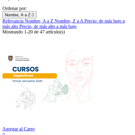
Ordenar por:
Nombre, A a Z

Relevancia
Nombre, A a Z
Nombre, Z a A
Precio: de más bajo a
más alto
Precio, de más alto a más bajo
Mostrando 1-20 de 47 artículo(s)
Agregar al Carro