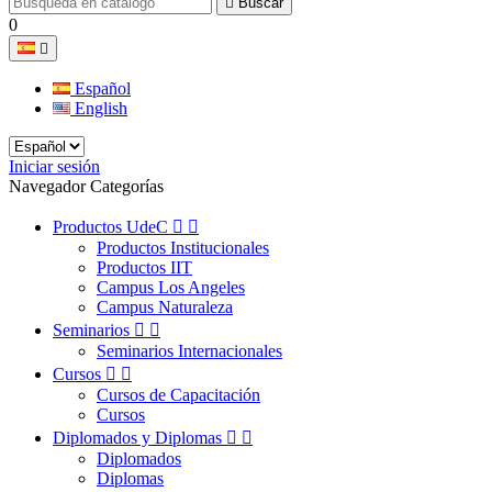

Buscar
0

Español
English
Iniciar sesión
Navegador Categorías
Productos UdeC


Productos Institucionales
Productos IIT
Campus Los Angeles
Campus Naturaleza
Seminarios


Seminarios Internacionales
Cursos


Cursos de Capacitación
Cursos
Diplomados y Diplomas


Diplomados
Diplomas