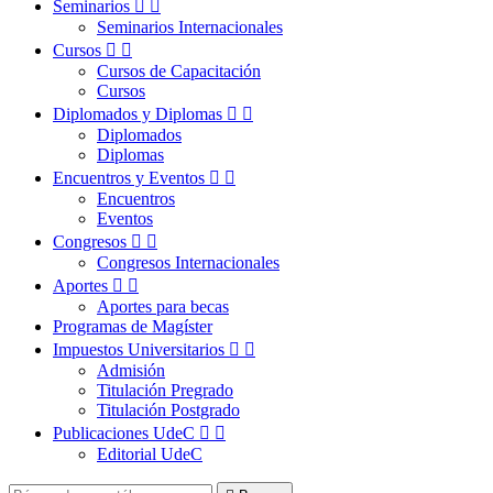
Seminarios


Seminarios Internacionales
Cursos


Cursos de Capacitación
Cursos
Diplomados y Diplomas


Diplomados
Diplomas
Encuentros y Eventos


Encuentros
Eventos
Congresos


Congresos Internacionales
Aportes


Aportes para becas
Programas de Magíster
Impuestos Universitarios


Admisión
Titulación Pregrado
Titulación Postgrado
Publicaciones UdeC


Editorial UdeC