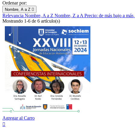
Ordenar por:
Nombre, A a Z

Relevancia
Nombre, A a Z
Nombre, Z a A
Precio: de más bajo a más
Mostrando 1-6 de 6 artículo(s)
Agregar al Carro
