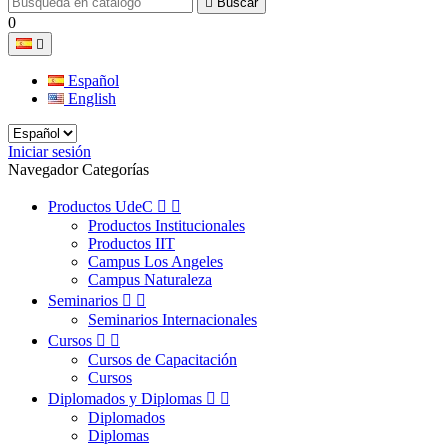

Buscar
0

Español
English
Iniciar sesión
Navegador Categorías
Productos UdeC


Productos Institucionales
Productos IIT
Campus Los Angeles
Campus Naturaleza
Seminarios


Seminarios Internacionales
Cursos


Cursos de Capacitación
Cursos
Diplomados y Diplomas


Diplomados
Diplomas