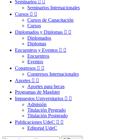
Seminarios


Seminarios Internacionales
Cursos


Cursos de Capacitación
Cursos
Diplomados y Diplomas


Diplomados
Diplomas
Encuentros y Eventos


Encuentros
Eventos
Congresos


Congresos Internacionales
Aportes


Aportes para becas
Programas de Magíster
Impuestos Universitarios


Admisión
Titulación Pregrado
Titulación Postgrado
Publicaciones UdeC


Editorial UdeC