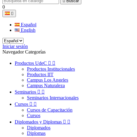

Buscar
0

Español
English
Iniciar sesión
Navegador Categorías
Productos UdeC


Productos Institucionales
Productos IIT
Campus Los Angeles
Campus Naturaleza
Seminarios


Seminarios Internacionales
Cursos


Cursos de Capacitación
Cursos
Diplomados y Diplomas


Diplomados
Diplomas