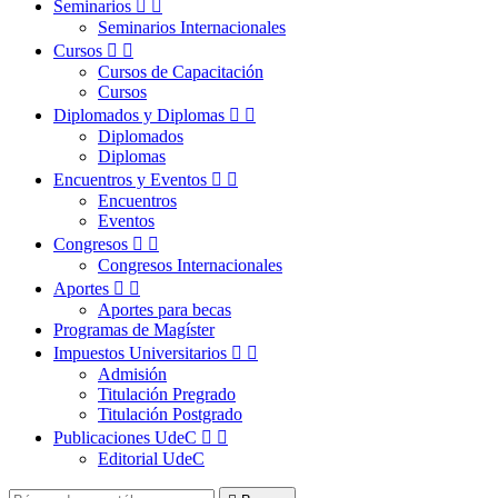
Seminarios


Seminarios Internacionales
Cursos


Cursos de Capacitación
Cursos
Diplomados y Diplomas


Diplomados
Diplomas
Encuentros y Eventos


Encuentros
Eventos
Congresos


Congresos Internacionales
Aportes


Aportes para becas
Programas de Magíster
Impuestos Universitarios


Admisión
Titulación Pregrado
Titulación Postgrado
Publicaciones UdeC


Editorial UdeC