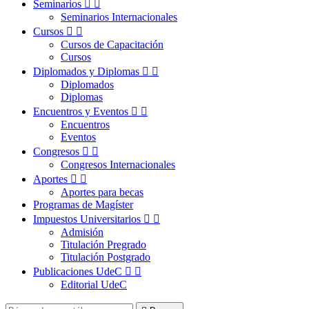
Seminarios


Seminarios Internacionales
Cursos


Cursos de Capacitación
Cursos
Diplomados y Diplomas


Diplomados
Diplomas
Encuentros y Eventos


Encuentros
Eventos
Congresos


Congresos Internacionales
Aportes


Aportes para becas
Programas de Magíster
Impuestos Universitarios


Admisión
Titulación Pregrado
Titulación Postgrado
Publicaciones UdeC


Editorial UdeC