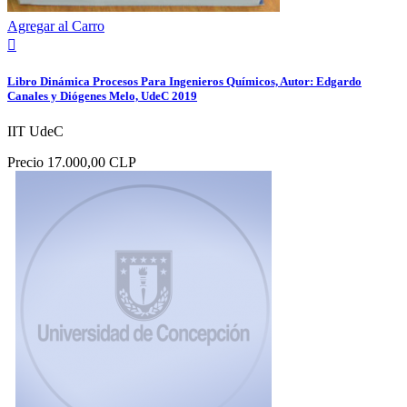
Agregar al Carro

Libro Dinámica Procesos Para Ingenieros Químicos, Autor: Edgardo
Canales y Diógenes Melo, UdeC 2019
IIT UdeC
Precio
17.000,00 CLP