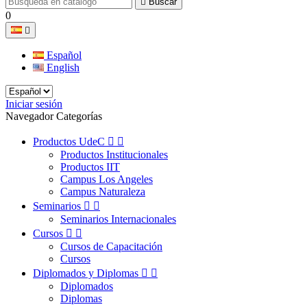

Buscar
0

Español
English
Iniciar sesión
Navegador Categorías
Productos UdeC


Productos Institucionales
Productos IIT
Campus Los Angeles
Campus Naturaleza
Seminarios


Seminarios Internacionales
Cursos


Cursos de Capacitación
Cursos
Diplomados y Diplomas


Diplomados
Diplomas