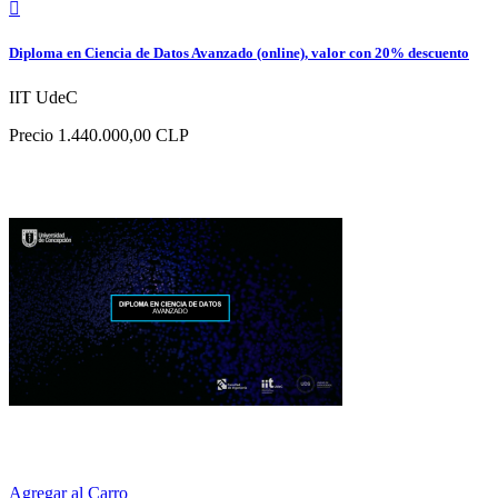

Diploma en Ciencia de Datos Avanzado (online), valor con 20% descuento
IIT UdeC
Precio
1.440.000,00 CLP
Agregar al Carro