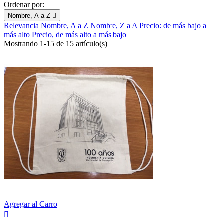
Ordenar por:
Nombre, A a Z

Relevancia
Nombre, A a Z
Nombre, Z a A
Precio: de más bajo a
más alto
Precio, de más alto a más bajo
Mostrando 1-15 de 15 artículo(s)
Agregar al Carro
