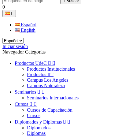

Buscar
0

Español
English
Iniciar sesión
Navegador Categorías
Productos UdeC


Productos Institucionales
Productos IIT
Campus Los Angeles
Campus Naturaleza
Seminarios


Seminarios Internacionales
Cursos


Cursos de Capacitación
Cursos
Diplomados y Diplomas


Diplomados
Diplomas