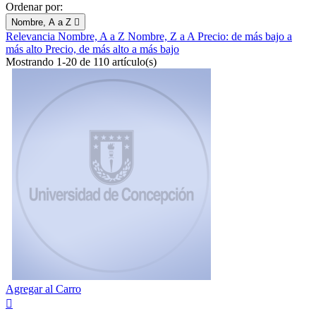
Ordenar por:
Nombre, A a Z

Relevancia
Nombre, A a Z
Nombre, Z a A
Precio: de más bajo a
más alto
Precio, de más alto a más bajo
Mostrando 1-20 de 110 artículo(s)
Agregar al Carro
