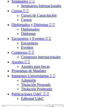
Seminarios


Seminarios Internacionales
Cursos


Cursos de Capacitación
Cursos
Diplomados y Diplomas


Diplomados
Diplomas
Encuentros y Eventos


Encuentros
Eventos
Congresos


Congresos Internacionales
Aportes


Aportes para becas
Programas de Magíster
Impuestos Universitarios


Admisión
Titulación Pregrado
Titulación Postgrado
Publicaciones UdeC


Editorial UdeC