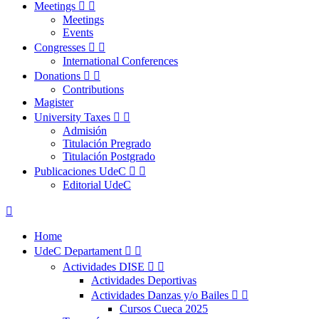
Meetings


Meetings
Events
Congresses


International Conferences
Donations


Contributions
Magister
University Taxes


Admisión
Titulación Pregrado
Titulación Postgrado
Publicaciones UdeC


Editorial UdeC

Home
UdeC Departament


Actividades DISE


Actividades Deportivas
Actividades Danzas y/o Bailes


Cursos Cueca 2025