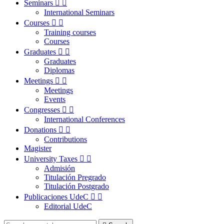
Seminars


International Seminars
Courses


Training courses
Courses
Graduates


Graduates
Diplomas
Meetings


Meetings
Events
Congresses


International Conferences
Donations


Contributions
Magister
University Taxes


Admisión
Titulación Pregrado
Titulación Postgrado
Publicaciones UdeC


Editorial UdeC