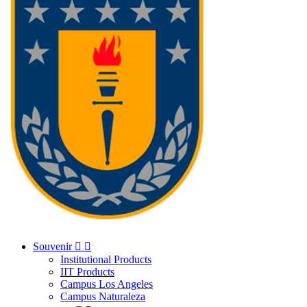
Souvenir


Institutional Products
IIT Products
Campus Los Angeles
Campus Naturaleza