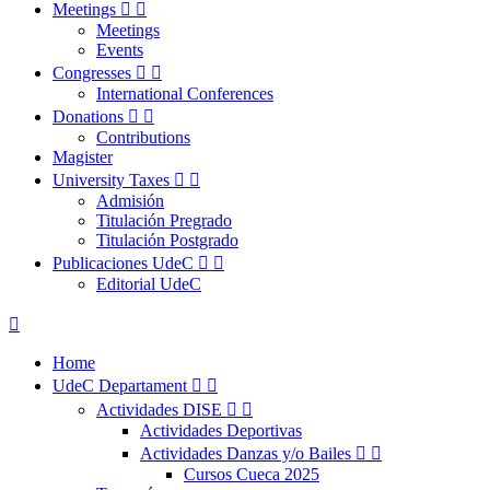
Meetings


Meetings
Events
Congresses


International Conferences
Donations


Contributions
Magister
University Taxes


Admisión
Titulación Pregrado
Titulación Postgrado
Publicaciones UdeC


Editorial UdeC

Home
UdeC Departament


Actividades DISE


Actividades Deportivas
Actividades Danzas y/o Bailes


Cursos Cueca 2025