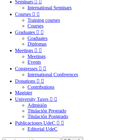
Seminars


International Seminars
Courses


Training courses
Courses
Graduates


Graduates
Diplomas
Meetings


Meetings
Events
Congresses


International Conferences
Donations


Contributions
Magister
University Taxes


Admisión
Titulación Pregrado
Titulación Postgrado
Publicaciones UdeC


Editorial UdeC