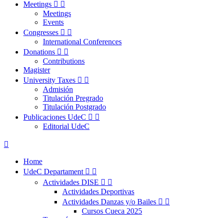
Meetings


Meetings
Events
Congresses


International Conferences
Donations


Contributions
Magister
University Taxes


Admisión
Titulación Pregrado
Titulación Postgrado
Publicaciones UdeC


Editorial UdeC

Home
UdeC Departament


Actividades DISE


Actividades Deportivas
Actividades Danzas y/o Bailes


Cursos Cueca 2025