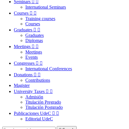
Seminars


International Seminars
Courses


Training courses
Courses
Graduates


Graduates
Diplomas
Meetings


Meetings
Events
Congresses


International Conferences
Donations


Contributions
Magister
University Taxes


Admisión
Titulación Pregrado
Titulación Postgrado
Publicaciones UdeC


Editorial UdeC