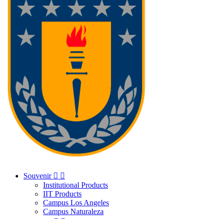
Souvenir


Institutional Products
IIT Products
Campus Los Angeles
Campus Naturaleza