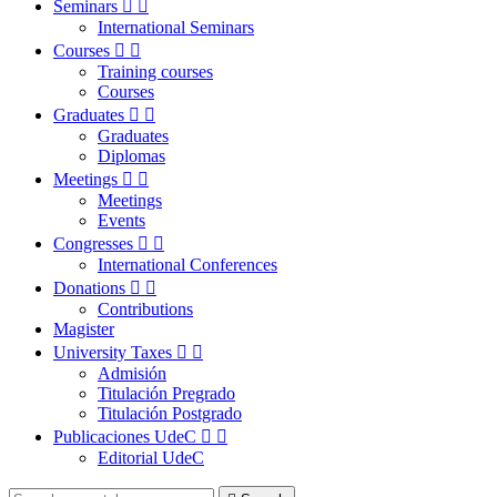
Seminars


International Seminars
Courses


Training courses
Courses
Graduates


Graduates
Diplomas
Meetings


Meetings
Events
Congresses


International Conferences
Donations


Contributions
Magister
University Taxes


Admisión
Titulación Pregrado
Titulación Postgrado
Publicaciones UdeC


Editorial UdeC