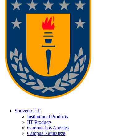
Souvenir


Institutional Products
IIT Products
Campus Los Angeles
Campus Naturaleza