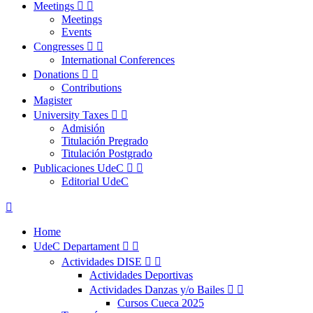
Meetings


Meetings
Events
Congresses


International Conferences
Donations


Contributions
Magister
University Taxes


Admisión
Titulación Pregrado
Titulación Postgrado
Publicaciones UdeC


Editorial UdeC

Home
UdeC Departament


Actividades DISE


Actividades Deportivas
Actividades Danzas y/o Bailes


Cursos Cueca 2025