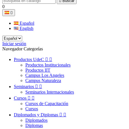

Buscar
0

Español
English
Iniciar sesión
Navegador Categorías
Productos UdeC


Productos Institucionales
Productos IIT
Campus Los Angeles
Campus Naturaleza
Seminarios


Seminarios Internacionales
Cursos


Cursos de Capacitación
Cursos
Diplomados y Diplomas


Diplomados
Diplomas