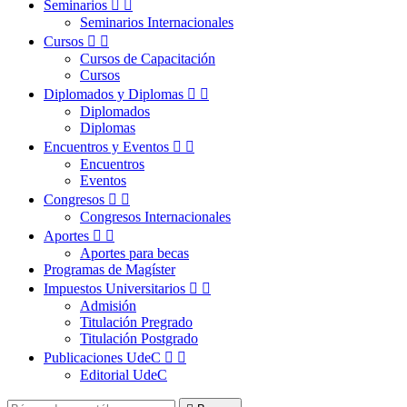
Seminarios


Seminarios Internacionales
Cursos


Cursos de Capacitación
Cursos
Diplomados y Diplomas


Diplomados
Diplomas
Encuentros y Eventos


Encuentros
Eventos
Congresos


Congresos Internacionales
Aportes


Aportes para becas
Programas de Magíster
Impuestos Universitarios


Admisión
Titulación Pregrado
Titulación Postgrado
Publicaciones UdeC


Editorial UdeC