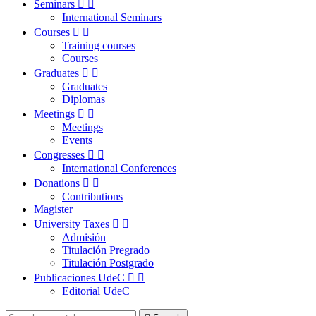
Seminars


International Seminars
Courses


Training courses
Courses
Graduates


Graduates
Diplomas
Meetings


Meetings
Events
Congresses


International Conferences
Donations


Contributions
Magister
University Taxes


Admisión
Titulación Pregrado
Titulación Postgrado
Publicaciones UdeC


Editorial UdeC