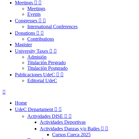
Meetings


Meetings
Events
Congresses


International Conferences
Donations


Contributions
Magister
University Taxes


Admisión
Titulación Pregrado
Titulación Postgrado
Publicaciones UdeC


Editorial UdeC

Home
UdeC Departament


Actividades DISE


Actividades Deportivas
Actividades Danzas y/o Bailes


Cursos Cueca 2025