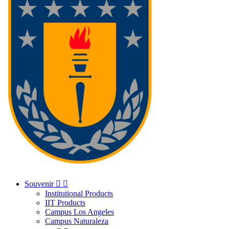
Souvenir


Institutional Products
IIT Products
Campus Los Angeles
Campus Naturaleza