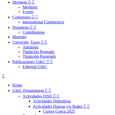
Meetings


Meetings
Events
Congresses


International Conferences
Donations


Contributions
Magister
University Taxes


Admisión
Titulación Pregrado
Titulación Postgrado
Publicaciones UdeC


Editorial UdeC

Home
UdeC Departament


Actividades DISE


Actividades Deportivas
Actividades Danzas y/o Bailes


Cursos Cueca 2025