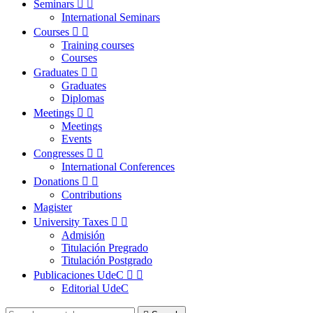
Seminars


International Seminars
Courses


Training courses
Courses
Graduates


Graduates
Diplomas
Meetings


Meetings
Events
Congresses


International Conferences
Donations


Contributions
Magister
University Taxes


Admisión
Titulación Pregrado
Titulación Postgrado
Publicaciones UdeC


Editorial UdeC