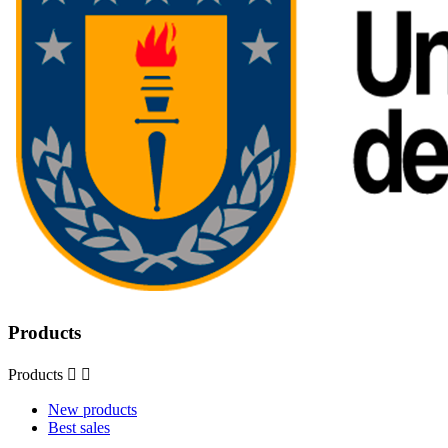
Products
Products


New products
Best sales