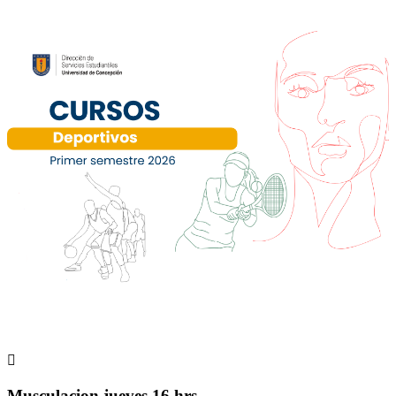

Musculacion jueves 16 hrs.