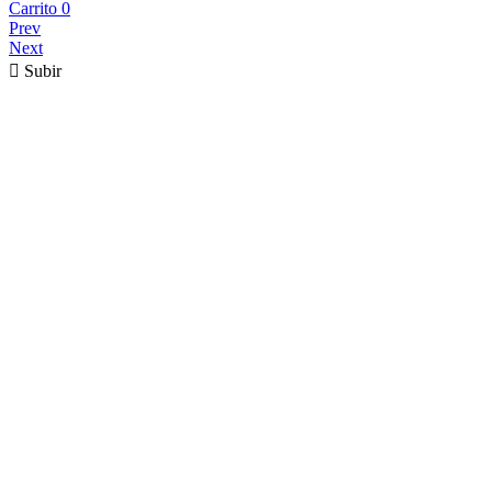
Carrito
0
Prev
Next

Subir