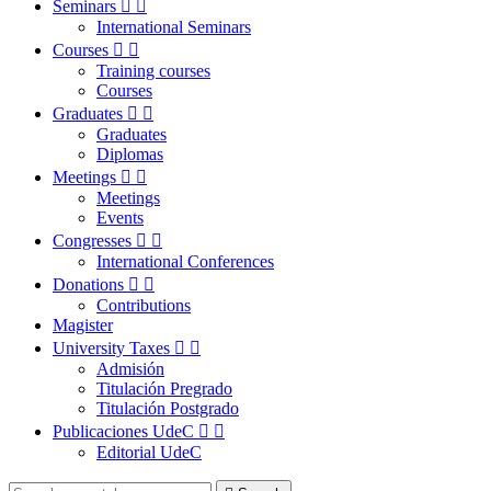
Seminars


International Seminars
Courses


Training courses
Courses
Graduates


Graduates
Diplomas
Meetings


Meetings
Events
Congresses


International Conferences
Donations


Contributions
Magister
University Taxes


Admisión
Titulación Pregrado
Titulación Postgrado
Publicaciones UdeC


Editorial UdeC