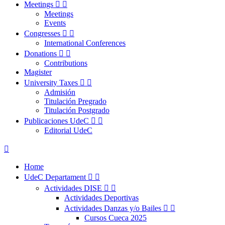
Meetings


Meetings
Events
Congresses


International Conferences
Donations


Contributions
Magister
University Taxes


Admisión
Titulación Pregrado
Titulación Postgrado
Publicaciones UdeC


Editorial UdeC

Home
UdeC Departament


Actividades DISE


Actividades Deportivas
Actividades Danzas y/o Bailes


Cursos Cueca 2025