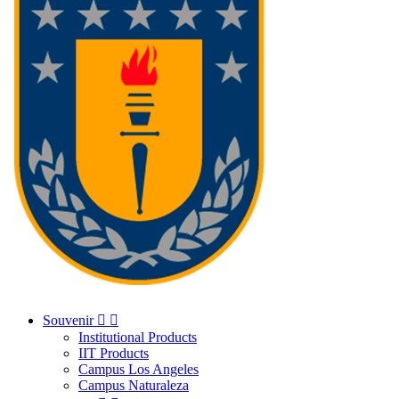
Souvenir


Institutional Products
IIT Products
Campus Los Angeles
Campus Naturaleza