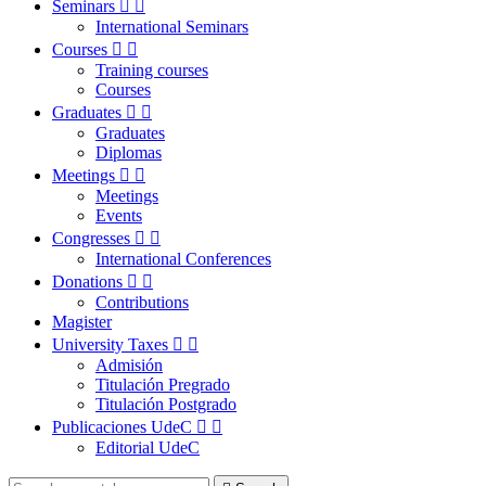
Seminars


International Seminars
Courses


Training courses
Courses
Graduates


Graduates
Diplomas
Meetings


Meetings
Events
Congresses


International Conferences
Donations


Contributions
Magister
University Taxes


Admisión
Titulación Pregrado
Titulación Postgrado
Publicaciones UdeC


Editorial UdeC