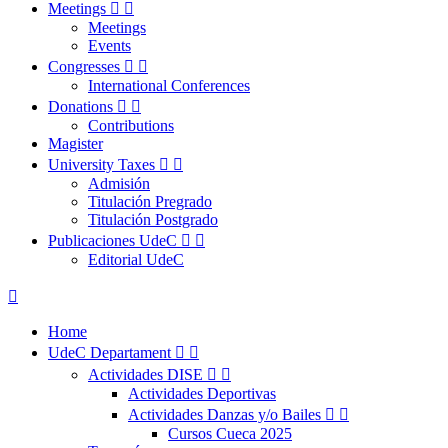
Meetings


Meetings
Events
Congresses


International Conferences
Donations


Contributions
Magister
University Taxes


Admisión
Titulación Pregrado
Titulación Postgrado
Publicaciones UdeC


Editorial UdeC

Home
UdeC Departament


Actividades DISE


Actividades Deportivas
Actividades Danzas y/o Bailes


Cursos Cueca 2025