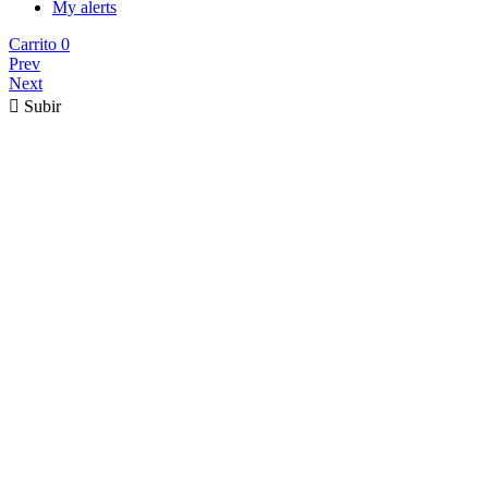
My alerts
Carrito
0
Prev
Next

Subir