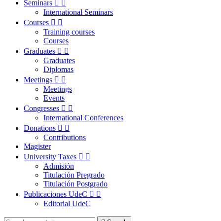
Seminars


International Seminars
Courses


Training courses
Courses
Graduates


Graduates
Diplomas
Meetings


Meetings
Events
Congresses


International Conferences
Donations


Contributions
Magister
University Taxes


Admisión
Titulación Pregrado
Titulación Postgrado
Publicaciones UdeC


Editorial UdeC