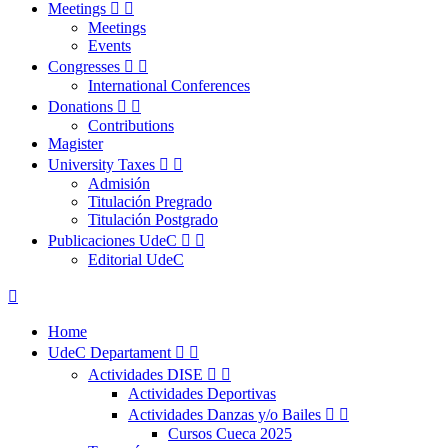
Meetings


Meetings
Events
Congresses


International Conferences
Donations


Contributions
Magister
University Taxes


Admisión
Titulación Pregrado
Titulación Postgrado
Publicaciones UdeC


Editorial UdeC

Home
UdeC Departament


Actividades DISE


Actividades Deportivas
Actividades Danzas y/o Bailes


Cursos Cueca 2025