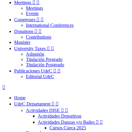
Meetings


Meetings
Events
Congresses


International Conferences
Donations


Contributions
Magister
University Taxes


Admisión
Titulación Pregrado
Titulación Postgrado
Publicaciones UdeC


Editorial UdeC

Home
UdeC Departament


Actividades DISE


Actividades Deportivas
Actividades Danzas y/o Bailes


Cursos Cueca 2025