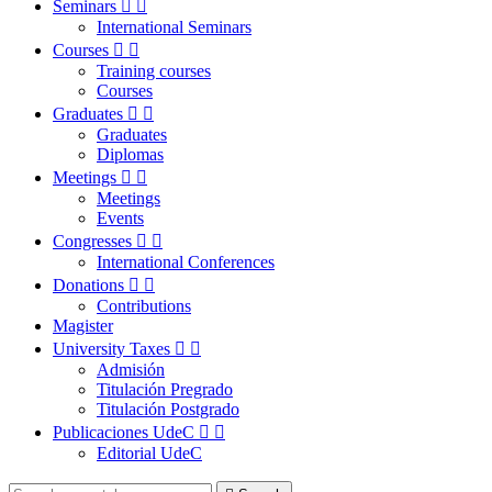
Seminars


International Seminars
Courses


Training courses
Courses
Graduates


Graduates
Diplomas
Meetings


Meetings
Events
Congresses


International Conferences
Donations


Contributions
Magister
University Taxes


Admisión
Titulación Pregrado
Titulación Postgrado
Publicaciones UdeC


Editorial UdeC