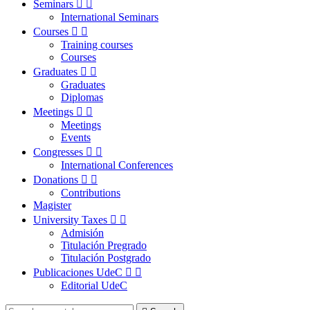
Seminars


International Seminars
Courses


Training courses
Courses
Graduates


Graduates
Diplomas
Meetings


Meetings
Events
Congresses


International Conferences
Donations


Contributions
Magister
University Taxes


Admisión
Titulación Pregrado
Titulación Postgrado
Publicaciones UdeC


Editorial UdeC