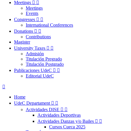
Meetings


Meetings
Events
Congresses


International Conferences
Donations


Contributions
Magister
University Taxes


Admisión
Titulación Pregrado
Titulación Postgrado
Publicaciones UdeC


Editorial UdeC

Home
UdeC Departament


Actividades DISE


Actividades Deportivas
Actividades Danzas y/o Bailes


Cursos Cueca 2025