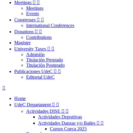
Meetings


Meetings
Events
Congresses


International Conferences
Donations


Contributions
Magister
University Taxes


Admisión
Titulación Pregrado
Titulación Postgrado
Publicaciones UdeC


Editorial UdeC

Home
UdeC Departament


Actividades DISE


Actividades Deportivas
Actividades Danzas y/o Bailes


Cursos Cueca 2025