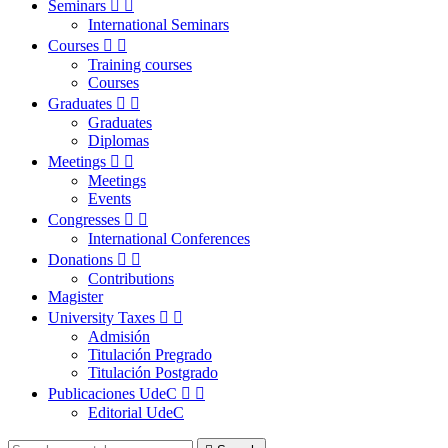
Seminars


International Seminars
Courses


Training courses
Courses
Graduates


Graduates
Diplomas
Meetings


Meetings
Events
Congresses


International Conferences
Donations


Contributions
Magister
University Taxes


Admisión
Titulación Pregrado
Titulación Postgrado
Publicaciones UdeC


Editorial UdeC