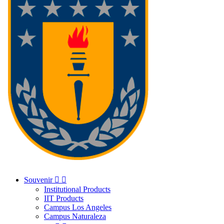
Souvenir


Institutional Products
IIT Products
Campus Los Angeles
Campus Naturaleza