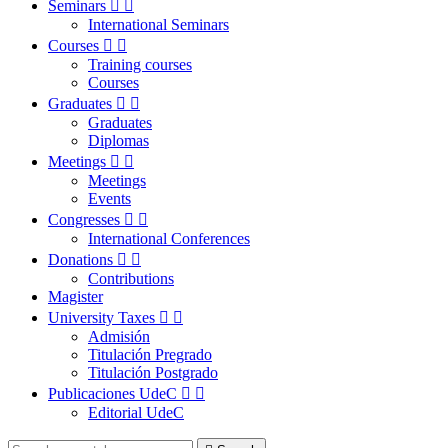
Seminars


International Seminars
Courses


Training courses
Courses
Graduates


Graduates
Diplomas
Meetings


Meetings
Events
Congresses


International Conferences
Donations


Contributions
Magister
University Taxes


Admisión
Titulación Pregrado
Titulación Postgrado
Publicaciones UdeC


Editorial UdeC