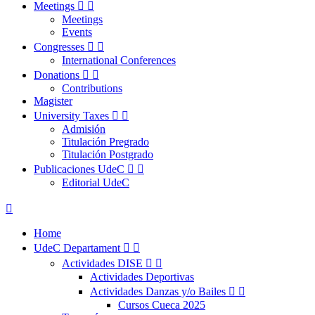
Meetings


Meetings
Events
Congresses


International Conferences
Donations


Contributions
Magister
University Taxes


Admisión
Titulación Pregrado
Titulación Postgrado
Publicaciones UdeC


Editorial UdeC

Home
UdeC Departament


Actividades DISE


Actividades Deportivas
Actividades Danzas y/o Bailes


Cursos Cueca 2025