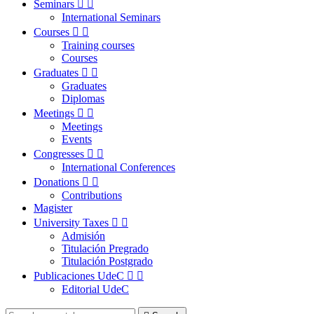
Seminars


International Seminars
Courses


Training courses
Courses
Graduates


Graduates
Diplomas
Meetings


Meetings
Events
Congresses


International Conferences
Donations


Contributions
Magister
University Taxes


Admisión
Titulación Pregrado
Titulación Postgrado
Publicaciones UdeC


Editorial UdeC