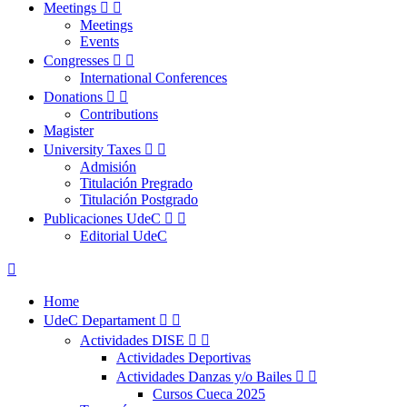
Meetings


Meetings
Events
Congresses


International Conferences
Donations


Contributions
Magister
University Taxes


Admisión
Titulación Pregrado
Titulación Postgrado
Publicaciones UdeC


Editorial UdeC

Home
UdeC Departament


Actividades DISE


Actividades Deportivas
Actividades Danzas y/o Bailes


Cursos Cueca 2025