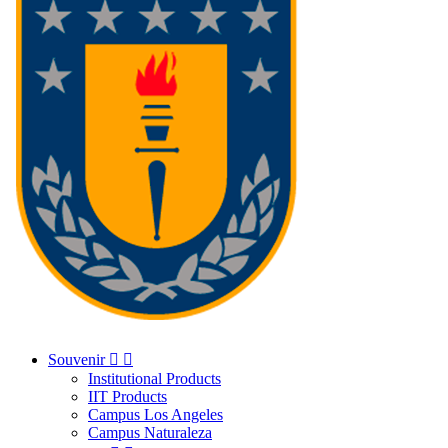
Souvenir


Institutional Products
IIT Products
Campus Los Angeles
Campus Naturaleza