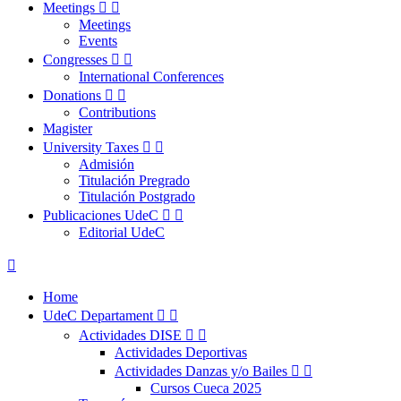
Meetings


Meetings
Events
Congresses


International Conferences
Donations


Contributions
Magister
University Taxes


Admisión
Titulación Pregrado
Titulación Postgrado
Publicaciones UdeC


Editorial UdeC

Home
UdeC Departament


Actividades DISE


Actividades Deportivas
Actividades Danzas y/o Bailes


Cursos Cueca 2025