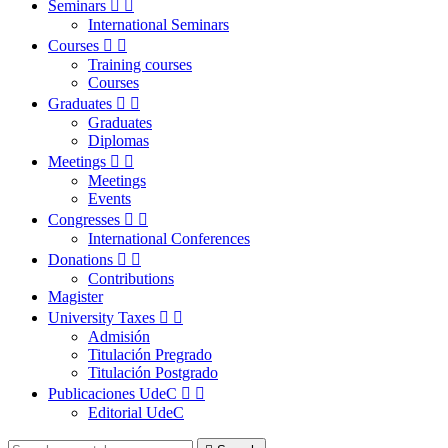
Seminars


International Seminars
Courses


Training courses
Courses
Graduates


Graduates
Diplomas
Meetings


Meetings
Events
Congresses


International Conferences
Donations


Contributions
Magister
University Taxes


Admisión
Titulación Pregrado
Titulación Postgrado
Publicaciones UdeC


Editorial UdeC