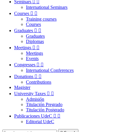
Seminars


International Seminars
Courses


Training courses
Courses
Graduates


Graduates
Diplomas
Meetings


Meetings
Events
Congresses


International Conferences
Donations


Contributions
Magister
University Taxes


Admisión
Titulación Pregrado
Titulación Postgrado
Publicaciones UdeC


Editorial UdeC