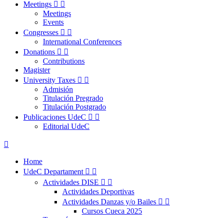
Meetings


Meetings
Events
Congresses


International Conferences
Donations


Contributions
Magister
University Taxes


Admisión
Titulación Pregrado
Titulación Postgrado
Publicaciones UdeC


Editorial UdeC

Home
UdeC Departament


Actividades DISE


Actividades Deportivas
Actividades Danzas y/o Bailes


Cursos Cueca 2025