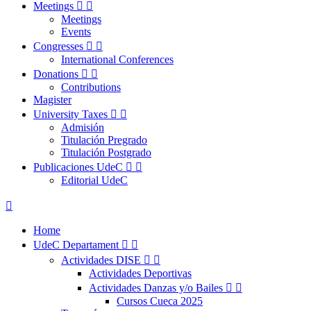
Meetings


Meetings
Events
Congresses


International Conferences
Donations


Contributions
Magister
University Taxes


Admisión
Titulación Pregrado
Titulación Postgrado
Publicaciones UdeC


Editorial UdeC

Home
UdeC Departament


Actividades DISE


Actividades Deportivas
Actividades Danzas y/o Bailes


Cursos Cueca 2025