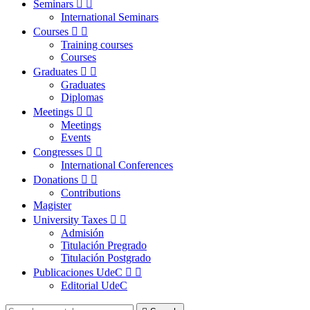
Seminars


International Seminars
Courses


Training courses
Courses
Graduates


Graduates
Diplomas
Meetings


Meetings
Events
Congresses


International Conferences
Donations


Contributions
Magister
University Taxes


Admisión
Titulación Pregrado
Titulación Postgrado
Publicaciones UdeC


Editorial UdeC