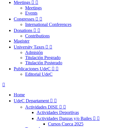
Meetings


Meetings
Events
Congresses


International Conferences
Donations


Contributions
Magister
University Taxes


Admisión
Titulación Pregrado
Titulación Postgrado
Publicaciones UdeC


Editorial UdeC

Home
UdeC Departament


Actividades DISE


Actividades Deportivas
Actividades Danzas y/o Bailes


Cursos Cueca 2025