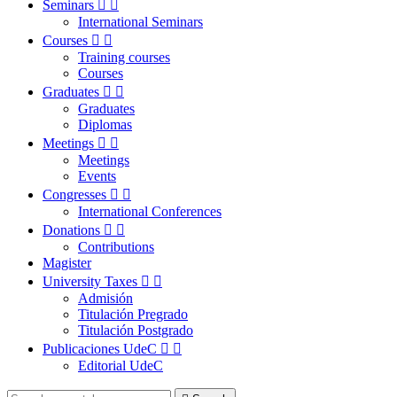
Seminars


International Seminars
Courses


Training courses
Courses
Graduates


Graduates
Diplomas
Meetings


Meetings
Events
Congresses


International Conferences
Donations


Contributions
Magister
University Taxes


Admisión
Titulación Pregrado
Titulación Postgrado
Publicaciones UdeC


Editorial UdeC