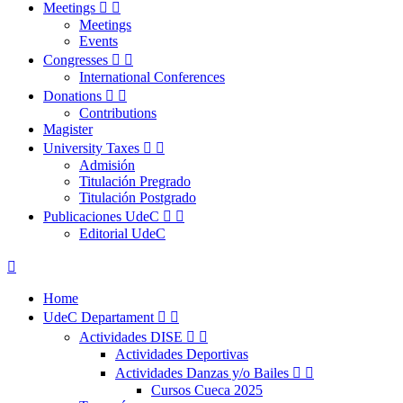
Meetings


Meetings
Events
Congresses


International Conferences
Donations


Contributions
Magister
University Taxes


Admisión
Titulación Pregrado
Titulación Postgrado
Publicaciones UdeC


Editorial UdeC

Home
UdeC Departament


Actividades DISE


Actividades Deportivas
Actividades Danzas y/o Bailes


Cursos Cueca 2025