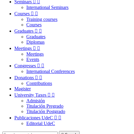
Seminars


International Seminars
Courses


Training courses
Courses
Graduates


Graduates
Diplomas
Meetings


Meetings
Events
Congresses


International Conferences
Donations


Contributions
Magister
University Taxes


Admisión
Titulación Pregrado
Titulación Postgrado
Publicaciones UdeC


Editorial UdeC