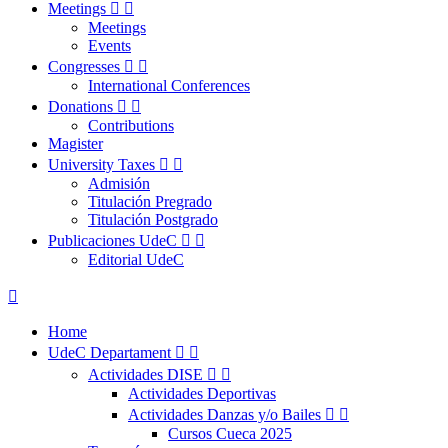
Meetings


Meetings
Events
Congresses


International Conferences
Donations


Contributions
Magister
University Taxes


Admisión
Titulación Pregrado
Titulación Postgrado
Publicaciones UdeC


Editorial UdeC

Home
UdeC Departament


Actividades DISE


Actividades Deportivas
Actividades Danzas y/o Bailes


Cursos Cueca 2025