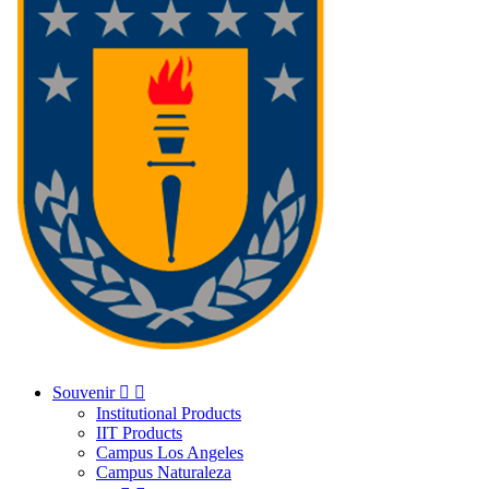
Souvenir


Institutional Products
IIT Products
Campus Los Angeles
Campus Naturaleza