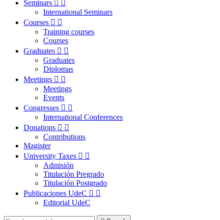
Seminars


International Seminars
Courses


Training courses
Courses
Graduates


Graduates
Diplomas
Meetings


Meetings
Events
Congresses


International Conferences
Donations


Contributions
Magister
University Taxes


Admisión
Titulación Pregrado
Titulación Postgrado
Publicaciones UdeC


Editorial UdeC