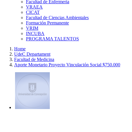
Facultad de Enfermería
VRAEA
CICAT
Facultad de Ciencias Ambientales
Formación Permanente
VRIM
INCUBA
PROGRAMA TALENTOS
Home
UdeC Departament
Facultad de Medicina
Aporte Monetario Proyecto Vinculación Social $750.000