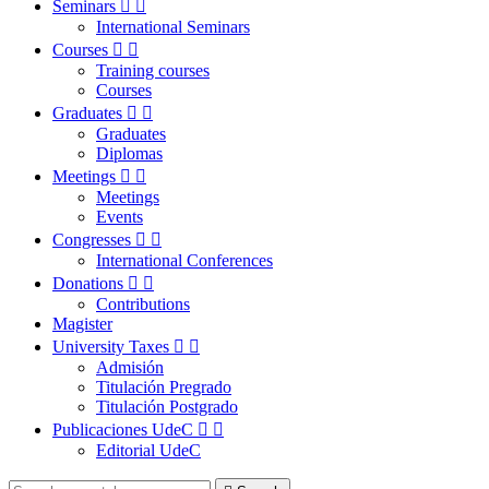
Seminars


International Seminars
Courses


Training courses
Courses
Graduates


Graduates
Diplomas
Meetings


Meetings
Events
Congresses


International Conferences
Donations


Contributions
Magister
University Taxes


Admisión
Titulación Pregrado
Titulación Postgrado
Publicaciones UdeC


Editorial UdeC