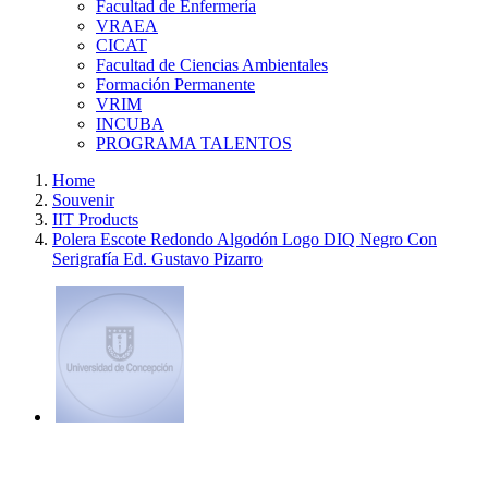
Facultad de Enfermería
VRAEA
CICAT
Facultad de Ciencias Ambientales
Formación Permanente
VRIM
INCUBA
PROGRAMA TALENTOS
Home
Souvenir
IIT Products
Polera Escote Redondo Algodón Logo DIQ Negro Con
Serigrafía Ed. Gustavo Pizarro