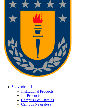
Souvenir


Institutional Products
IIT Products
Campus Los Angeles
Campus Naturaleza