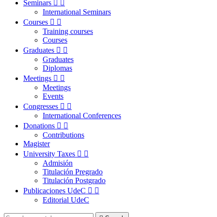
Seminars


International Seminars
Courses


Training courses
Courses
Graduates


Graduates
Diplomas
Meetings


Meetings
Events
Congresses


International Conferences
Donations


Contributions
Magister
University Taxes


Admisión
Titulación Pregrado
Titulación Postgrado
Publicaciones UdeC


Editorial UdeC