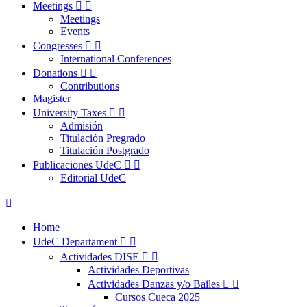
Meetings


Meetings
Events
Congresses


International Conferences
Donations


Contributions
Magister
University Taxes


Admisión
Titulación Pregrado
Titulación Postgrado
Publicaciones UdeC


Editorial UdeC

Home
UdeC Departament


Actividades DISE


Actividades Deportivas
Actividades Danzas y/o Bailes


Cursos Cueca 2025