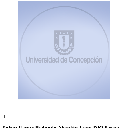

Polera Escote Redondo Algodón Logo DIQ Negro