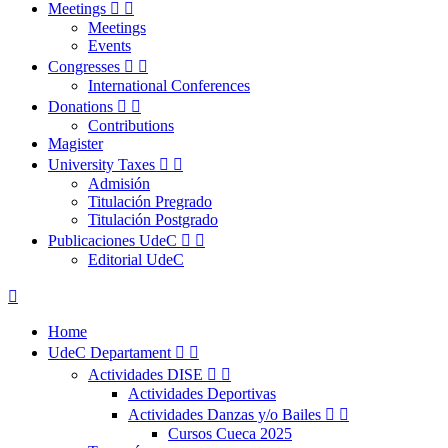
Meetings


Meetings
Events
Congresses


International Conferences
Donations


Contributions
Magister
University Taxes


Admisión
Titulación Pregrado
Titulación Postgrado
Publicaciones UdeC


Editorial UdeC

Home
UdeC Departament


Actividades DISE


Actividades Deportivas
Actividades Danzas y/o Bailes


Cursos Cueca 2025