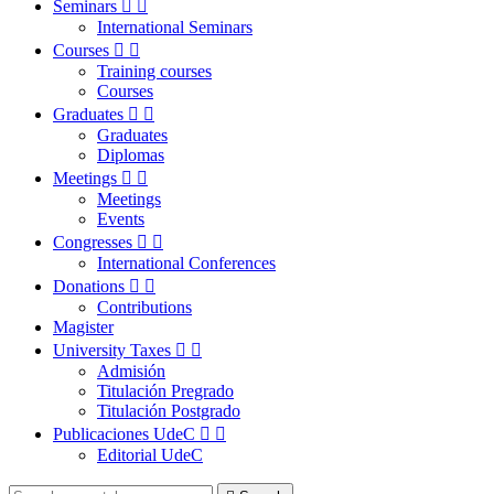
Seminars


International Seminars
Courses


Training courses
Courses
Graduates


Graduates
Diplomas
Meetings


Meetings
Events
Congresses


International Conferences
Donations


Contributions
Magister
University Taxes


Admisión
Titulación Pregrado
Titulación Postgrado
Publicaciones UdeC


Editorial UdeC