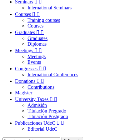
Seminars


International Seminars
Courses


Training courses
Courses
Graduates


Graduates
Diplomas
Meetings


Meetings
Events
Congresses


International Conferences
Donations


Contributions
Magister
University Taxes


Admisión
Titulación Pregrado
Titulación Postgrado
Publicaciones UdeC


Editorial UdeC