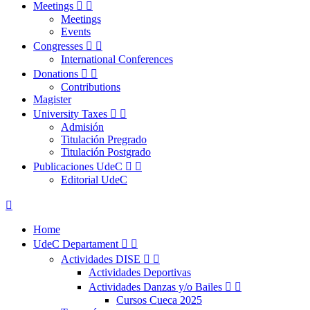
Meetings


Meetings
Events
Congresses


International Conferences
Donations


Contributions
Magister
University Taxes


Admisión
Titulación Pregrado
Titulación Postgrado
Publicaciones UdeC


Editorial UdeC

Home
UdeC Departament


Actividades DISE


Actividades Deportivas
Actividades Danzas y/o Bailes


Cursos Cueca 2025