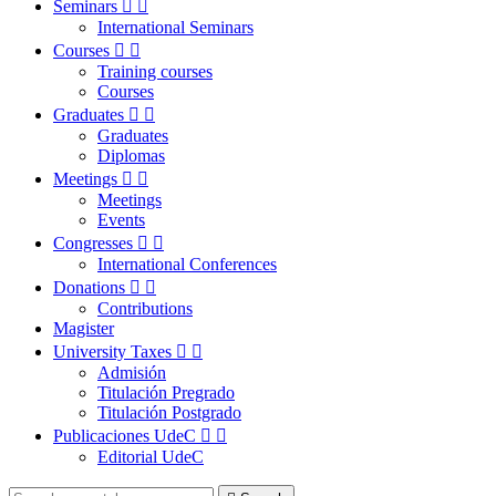
Seminars


International Seminars
Courses


Training courses
Courses
Graduates


Graduates
Diplomas
Meetings


Meetings
Events
Congresses


International Conferences
Donations


Contributions
Magister
University Taxes


Admisión
Titulación Pregrado
Titulación Postgrado
Publicaciones UdeC


Editorial UdeC