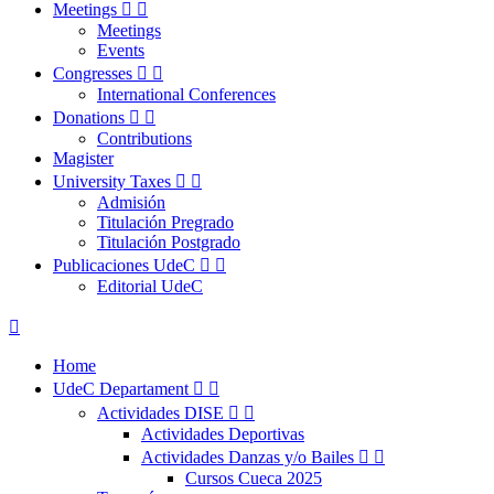
Meetings


Meetings
Events
Congresses


International Conferences
Donations


Contributions
Magister
University Taxes


Admisión
Titulación Pregrado
Titulación Postgrado
Publicaciones UdeC


Editorial UdeC

Home
UdeC Departament


Actividades DISE


Actividades Deportivas
Actividades Danzas y/o Bailes


Cursos Cueca 2025