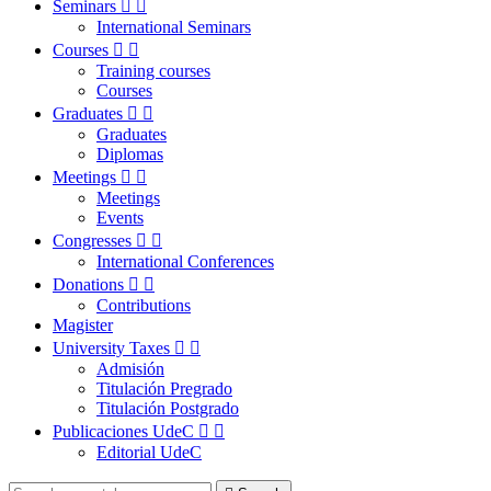
Seminars


International Seminars
Courses


Training courses
Courses
Graduates


Graduates
Diplomas
Meetings


Meetings
Events
Congresses


International Conferences
Donations


Contributions
Magister
University Taxes


Admisión
Titulación Pregrado
Titulación Postgrado
Publicaciones UdeC


Editorial UdeC