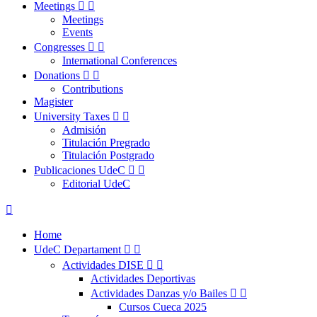
Meetings


Meetings
Events
Congresses


International Conferences
Donations


Contributions
Magister
University Taxes


Admisión
Titulación Pregrado
Titulación Postgrado
Publicaciones UdeC


Editorial UdeC

Home
UdeC Departament


Actividades DISE


Actividades Deportivas
Actividades Danzas y/o Bailes


Cursos Cueca 2025