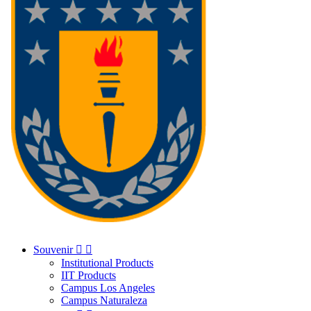
Souvenir


Institutional Products
IIT Products
Campus Los Angeles
Campus Naturaleza