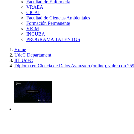
Facultad de Enfermería
VRAEA
CICAT
Facultad de Ciencias Ambientales
Formación Permanente
VRIM
INCUBA
PROGRAMA TALENTOS
Home
UdeC Departament
IIT UdeC
Diploma en Ciencia de Datos Avanzado (online), valor con 25