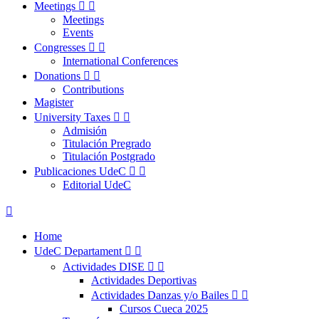
Meetings


Meetings
Events
Congresses


International Conferences
Donations


Contributions
Magister
University Taxes


Admisión
Titulación Pregrado
Titulación Postgrado
Publicaciones UdeC


Editorial UdeC

Home
UdeC Departament


Actividades DISE


Actividades Deportivas
Actividades Danzas y/o Bailes


Cursos Cueca 2025