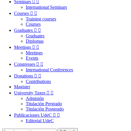
Seminars


International Seminars
Courses


Training courses
Courses
Graduates


Graduates
Diplomas
Meetings


Meetings
Events
Congresses


International Conferences
Donations


Contributions
Magister
University Taxes


Admisión
Titulación Pregrado
Titulación Postgrado
Publicaciones UdeC


Editorial UdeC