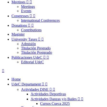
Meetings


Meetings
Events
Congresses


International Conferences
Donations


Contributions
Magister
University Taxes


Admisión
Titulación Pregrado
Titulación Postgrado
Publicaciones UdeC


Editorial UdeC

Home
UdeC Departament


Actividades DISE


Actividades Deportivas
Actividades Danzas y/o Bailes


Cursos Cueca 2025