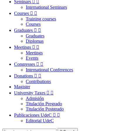
Seminars


International Seminars
Courses


Training courses
Courses
Graduates


Graduates
Diplomas
Meetings


Meetings
Events
Congresses


International Conferences
Donations


Contributions
Magister
University Taxes


Admisión
Titulación Pregrado
Titulación Postgrado
Publicaciones UdeC


Editorial UdeC