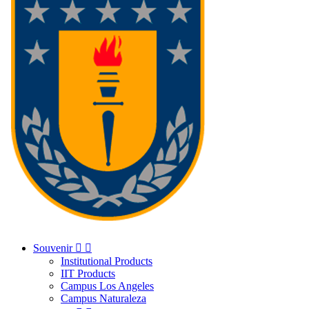
Souvenir


Institutional Products
IIT Products
Campus Los Angeles
Campus Naturaleza