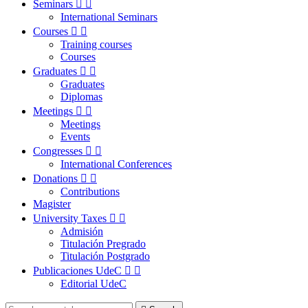
Seminars


International Seminars
Courses


Training courses
Courses
Graduates


Graduates
Diplomas
Meetings


Meetings
Events
Congresses


International Conferences
Donations


Contributions
Magister
University Taxes


Admisión
Titulación Pregrado
Titulación Postgrado
Publicaciones UdeC


Editorial UdeC