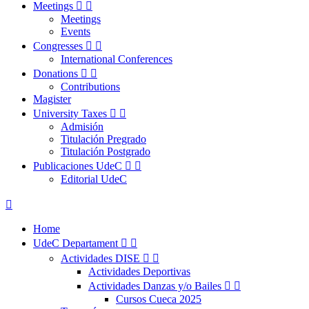
Meetings


Meetings
Events
Congresses


International Conferences
Donations


Contributions
Magister
University Taxes


Admisión
Titulación Pregrado
Titulación Postgrado
Publicaciones UdeC


Editorial UdeC

Home
UdeC Departament


Actividades DISE


Actividades Deportivas
Actividades Danzas y/o Bailes


Cursos Cueca 2025